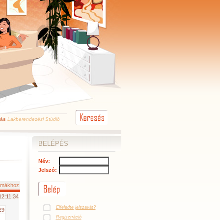
kás
Lakberendezési Stúdió
BELÉPÉS
Név:
Jelszó:
témákhoz
12:11:34
Elfeledte jelszavát?
29
Regisztráció