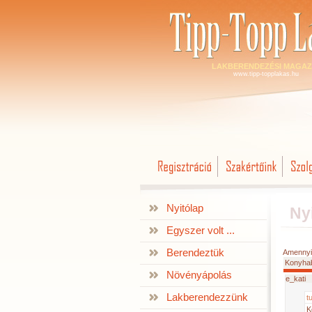
LAKBERENDEZÉSI MAGAZ
www.tipp-topplakas.hu
Nyitólap
Ny
Egyszer volt ...
Berendeztük
Amennyi
Konyha
Növényápolás
e_kati
Lakberendezzünk
t
K