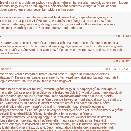
ifestetni,csak a probléma az,hogy mostmár teljesen tanácstalan vagyok,ugynis nem tudom
ldönteni,hogy milyen színű legyen a hálószobám.A bútorok wenge színűek lesznek.
bben szeretném a segítségét kérni.Előre is köszönöm.
 színhez elsősorban világos, pasztell falat javasolnék, hogy jól érvényesüljön a
 textilekkel és a padló színével sok a variációs lehetőség. Látatlanban a színek
 nehéz véleményt mondani, de úgy gondolom, a visszafogott színekkel nehezebb
úlni, mint az erőteljesekkel. Kellemes költözködést kívánok!
7
2006-11-13 
Katalin! Lassan beköltözöm új lakásomba,előtte viszont szeretnék kifestetni,csak a
a az,hogy mostmár teljesen tanácstalan vagyok,ugynis nem tudom eldönteni,hogy milyen
egyen a hálószobám.A bútorok wenge színűek lesznek. Ebben szeretném a segítségét
lőre is köszönöm.
2006-04-12 
umibocs
2006-04-11 22:20:
assan sor kerül a konyhabútorom elkészítésére. Milyen munkalapot érdemes
álasztani? Tartósat és szépet szeretnénk. Van valakinek akril munkalapú konyhája?
egköszönném, ha írna valaki tapasztalati dolgokat.
hatsz közismert dekor felületű, tömörfa, gránit vagy akril alapanyagú munkalapot is.
rrend tükrözi az árakat is, a dekoros a legkedvezőbb árú. A dekorozott munkalapoknál
em érdemes matt felületűt választani, mert valamivel tartósabb a felületük, a szín
zlés kérdése. Esetleg kerülhet a falra csempe helyett, a munkalappal azonos színű un.
nel. A tömörfa munkalapok felületét rendszeresen át kell dörzsölni erre a célra
olajjal (olíva olaj vagy napraforgó olaj is megteszi), hogy ellenálló legyen a
éggel szemben, és ne szívja be a konyhai szennyeződéseket, pl málnaszörp. A gránit
ieknél jóval ellenállóbb felület, rá tehetjük a forró edényt, a falra is
t, nagyon mutatós, viszonylag nagy a szín választék. Akrilból látható illesztések
lkészíthető a munkalap és a hátfalpanel is, még a sarkoknál sincs illesztési
A forró edényeket közvetlenül nem szabad rátenni, de a felületébe süllyesztett fém
l kialakítható olyan rész, pl. a főzőlap mellett, ahová letehetőek a meleg edények.