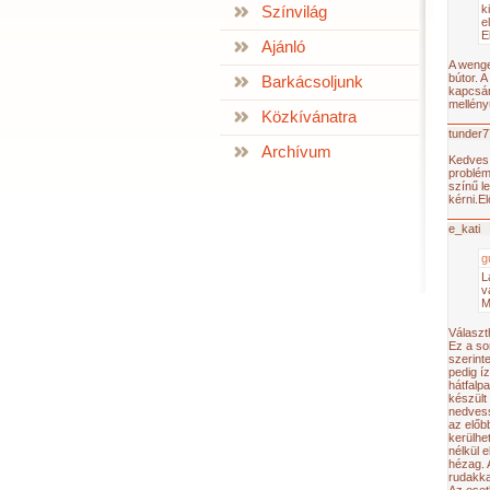
Színvilág
k
e
E
Ajánló
A wenge
bútor. A
Barkácsoljunk
kapcsán
mellény
Közkívánatra
tunder7
Archívum
Kedves 
problém
színű l
kérni.E
e_kati
g
L
v
M
Választ
Ez a so
szerint
pedig í
hátfalpa
készült 
nedvess
az előbb
kerülhe
nélkül e
hézag. 
rudakka