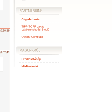
PARTNEREINK
Cégadatbázis
TIPP-TOPP Lakás
Lakberendezési Stúdió
10:30:29
Qwerty Computer
MAGUNKRÓL
09:32:41
13
Szerkesztőség
Médiaajánlat