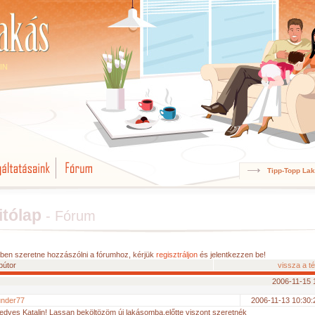
IN
Tipp-Topp La
itólap
-
Fórum
ben szeretne hozzászólni a fórumhoz, kérjük
regisztráljon
és jelentkezzen be!
bútor
vissza a 
2006-11-15 
under77
2006-11-13 10:30:
edves Katalin! Lassan beköltözöm új lakásomba,előtte viszont szeretnék