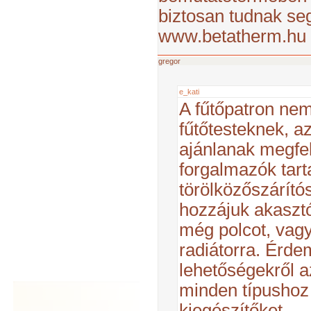
biztosan tudnak seg
www.betatherm.hu
gregor
e_kati
A fűtőpatron nem
fűtőtesteknek, a
ajánlanak megfele
forgalmazók tart
törölközőszárító
hozzájuk akasztó
még polcot, vagy
radiátorra. Érd
lehetőségekről a
minden típushoz
kiegészítőket.