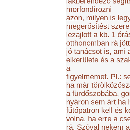
lakberendező segít
morfondírozni
azon, milyen is leg
megerősítést szere
lezajlott a kb. 1 ór
otthonomban rá jöt
jó tanácsot is, ami
elkerülete és a sza
a
figyelmemet. Pl.: s
ha már törölközőszá
a fürdőszobába, gon
nyáron sem árt ha 
fűtőpatron kell és k
volna, ha erre a c
rá. Szóval nekem a