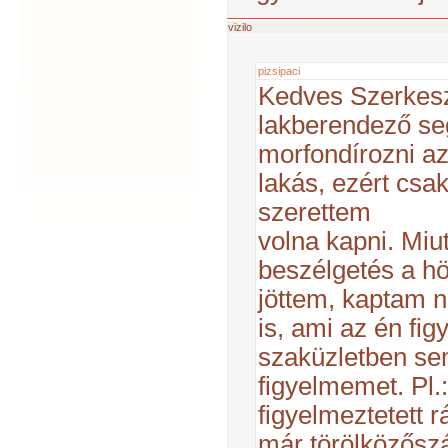
vizilo
pizsipaci
Kedves Szerkes
lakberendező se
morfondírozni az
lakás, ezért csa
szerettem
volna kapni. Miut
beszélgetés a hö
jöttem, kaptam n
is, ami az én fi
szaküzletben sem
figyelmemet. Pl.
figyelmeztetett r
már törölközőszá