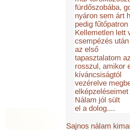
fürdőszobába, go
nyáron sem árt 
pedig fűtőpatron 
Kellemetlen lett 
csempézés után 
az első
tapasztalatom a
rosszul, amikor 
kíváncsiságtól
vezérelve megb
elképzeléseimet
Nálam jól sült
el a dolog....
Sajnos nálam kimara