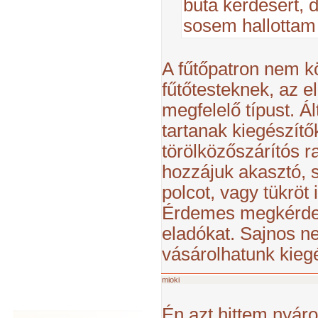
buta kérdésért,
sosem hallottam 
A fűtőpatron nem k
fűtőtesteknek, az 
megfelelő típust. Á
tartanak kiegészítők
törölközőszárítós 
hozzájuk akasztó, 
polcot, vagy tükröt 
Érdemes megkérdez
eladókat. Sajnos n
vásárolhatunk kiegé
mioki
Én azt hittem nyár