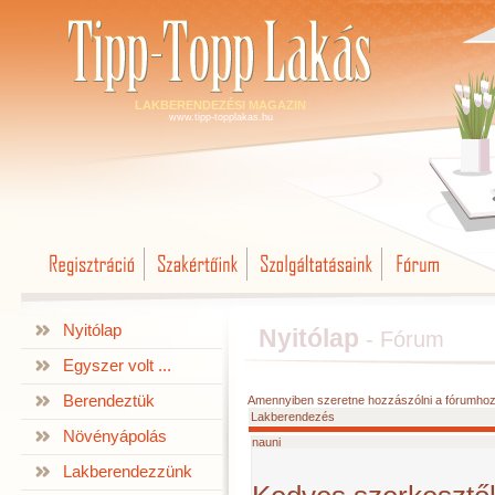
LAKBERENDEZÉSI MAGAZIN
www.tipp-topplakas.hu
Nyitólap
Nyitólap
-
Fórum
Egyszer volt ...
Berendeztük
Amennyiben szeretne hozzászólni a fórumhoz
Lakberendezés
Növényápolás
nauni
Lakberendezzünk