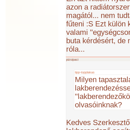
azon a radiátorsze
magától... nem tudt
fűteni :S Ezt külön
valami ''egységcso
buta kérdésért, de
róla...
pizsipaci
tipp-topplakas
Milyen tapasztala
lakberendezésse
''lakberendezőkö
olvasóinknak?
Kedves Szerkesztő