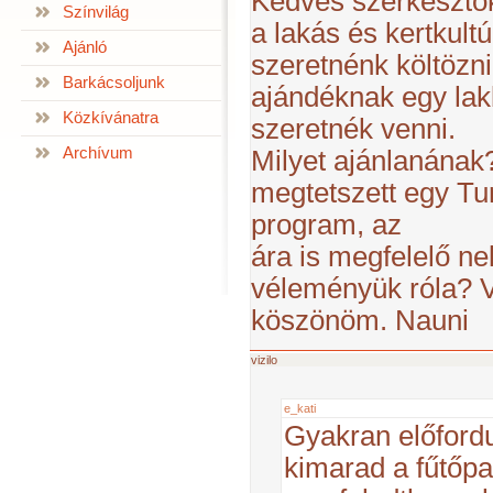
Kedves szerkesztő
Színvilág
a lakás és kertkult
Ajánló
szeretnénk költözni
Barkácsoljunk
ajándéknak egy lak
Közkívánatra
szeretnék venni.
Archívum
Milyet ajánlanának
megtetszett egy Tu
program, az
ára is megfelelő ne
véleményük róla? V
köszönöm. Nauni
vizilo
e_kati
Gyakran előfordu
kimarad a fűtőpa