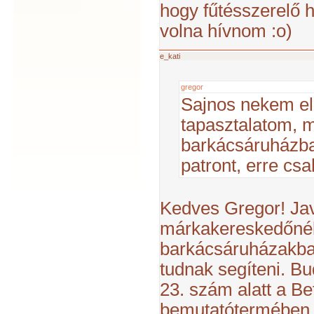
hogy fűtésszerelő h
volna hívnom :o)
e_kati
gregor
Sajnos nekem el
tapasztalatom, 
barkácsáruházba
patront, erre csa
Kedves Gregor! Ja
márkakereskedőnél 
barkácsáruházakb
tudnak segíteni. Bu
23. szám alatt a B
bemutatótermében