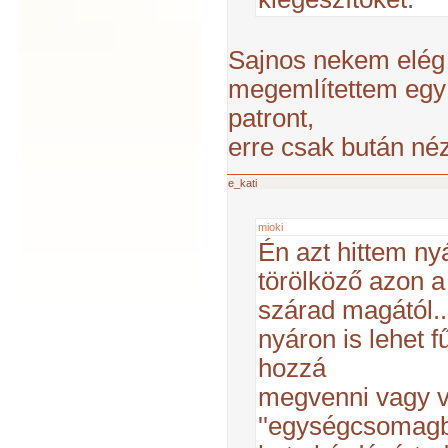
Sajnos nekem elég 
megemlítettem egy
patront,
erre csak bután nézt
e_kati
mioki
Én azt hittem ny
törölköző azon a
szárad magától.
nyáron is lehet f
hozzá
megvenni vagy v
''egységcsomagb