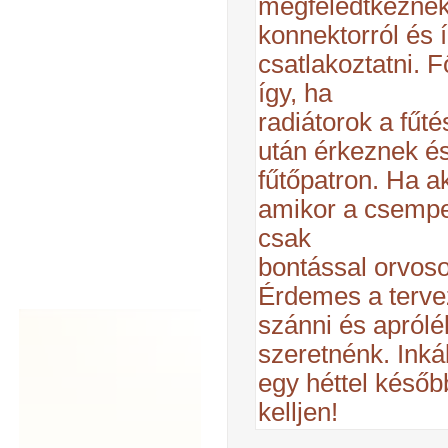
megfeledtkeznek
konnektorról és 
csatlakoztatni. 
így, ha
radiátorok a fűt
után érkeznek és
fűtőpatron. Ha a
amikor a csempe 
csak
bontással orvoso
Érdemes a tervez
szánni és aprólé
szeretnénk. Ink
egy héttel későb
kelljen!