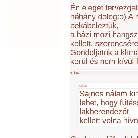
Én eleget tervezge
néhány dolog:o) A 
bekábeleztük,
a házi mozi hangszó
kellett, szerencsére
Gondoljatok a klímár
kerül és nem kívül 
e_kati
vizilo
Sajnos nálam kim
lehet, hogy fűtés
lakberendezőt
kellett volna hív