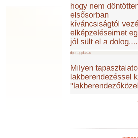
hogy nem döntöttem
elsősorban
kíváncsiságtól vez
elképzeléseimet e
jól sült el a dolog....
tipp-topplakas
Milyen tapasztalatok
lakberendezéssel 
''lakberendezőköze