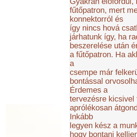
Gyakran előfordul,
fűtőpatron, mert m
konnektorról és
így nincs hová csat
járhatunk így, ha ra
beszerelése után é
a fűtőpatron. Ha a
a
csempe már felkerül
bontással orvosolha
Érdemes a
tervezésre kicsivel
aprólékosan átgondo
Inkább
legyen kész a munk
hogy bontani kellje